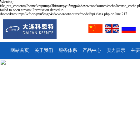
Warning:
file_put_contents(/home/kntpumps3kfnotvpyu5mgp4s/wwwroot/source/cache/license_cache.p
failed to open stream: Permission denied in
/home/kntpumps3kfnotvpyu5mgp4s/wwwroot/source/model/api.class.php on line 217
网站首页
关于我们
服务体系
产品中心
实力展示
主要