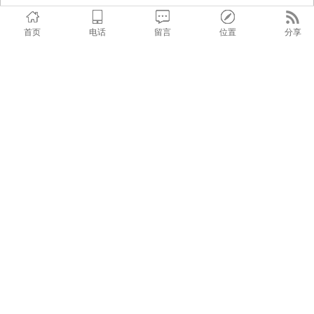
首页
电话
留言
位置
分享
新闻资讯
高吸程自吸泵的特性有哪些
高吸程自吸泵是一种具有自吸能力的离心泵，可以...
ZJ渣浆泵的维保以及使用问题
ZJ系列渣浆泵是一种广泛应用于矿山、冶金、电...
耐腐蚀液下泵的特点、应用领域及注意点