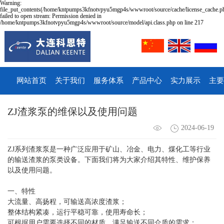
Warning:
file_put_contents(/home/kntpumps3kfnotvpyu5mgp4s/wwwroot/source/cache/license_cache.p
failed to open stream: Permission denied in
/home/kntpumps3kfnotvpyu5mgp4s/wwwroot/source/model/api.class.php on line 217
网站首页
关于我们
服务体系
产品中心
实力展示
主要
ZJ渣浆泵的维保以及使用问题
2024-06-19
ZJ系列渣浆泵是一种广泛应用于矿山、冶金、电力、煤化工等行业
的输送渣浆的泵类设备。下面我们将为大家介绍其特性、维护保养
以及使用问题。
一、特性
大流量、高扬程，可输送高浓度渣浆；
整体结构紧凑，运行平稳可靠，使用寿命长；
可根据用户需要选择不同的材质，满足输送不同介质的需求；