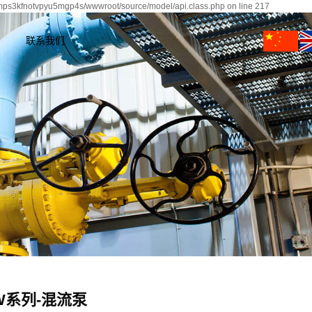
umps3kfnotvpyu5mgp4s/wwwroot/source/model/api.class.php on line 217
联系我们
联系我们
W系列-混流泵