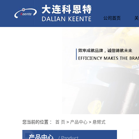
Warning: file_put_contents(/home/kntpumps3kfnotvpyu5mgp4s/wwwroot/source/cac
公司首页
关
公
资
企
您当前的位置 ：
首 页
>
产品中心
>
悬臂式
P
产品中心
Product