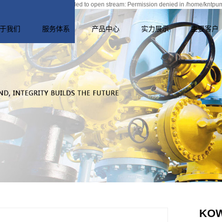
he/license_cache.php): failed to open stream: Permission denied in /home/kntp
于我们
服务体系
产品中心
实力展示
主要客户
司简介
售后服务
悬臂式
企业外景
质荣誉
逆向工程
两端支撑式
研发能力
业视频
应用领域
立式
生产能力
铸件
铸造能力
试验能力
质量保证
KO