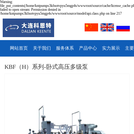
Warning:
file_put_contents(/home/kntpumps3kfnotvpyu5mgp4s/wwwroot/source/cache/license_cache.p
failed to open stream: Permission denied in
/home/kntpumps3kfnotvpyu5mgp4s/wwwroot/source/model/api.class.php on line 217
网站首页
关于我们
服务体系
产品中心
实力展示
主要
KBF（H）系列-卧式高压多级泵