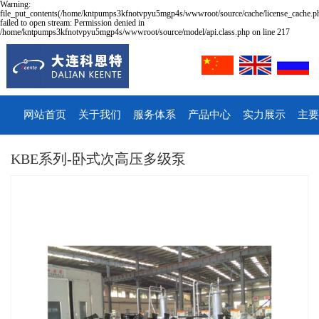
Warning:
file_put_contents(/home/kntpumps3kfnotvpyu5mgp4s/wwwroot/source/cache/license_cache.p
failed to open stream: Permission denied in
/home/kntpumps3kfnotvpyu5mgp4s/wwwroot/source/model/api.class.php on line 217
网站首页
关于我们
服务体系
产品中心
实力展示
主要
KBE系列-卧式次高压多级泵