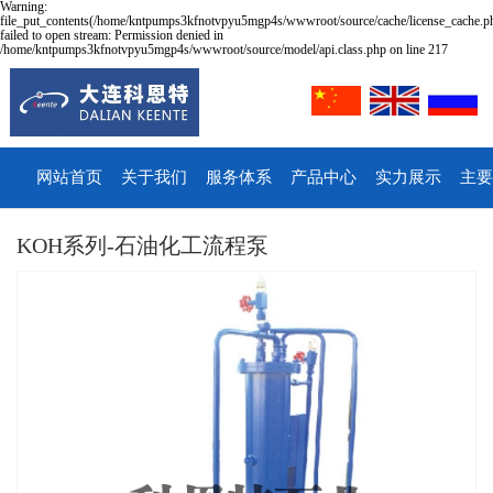
Warning:
file_put_contents(/home/kntpumps3kfnotvpyu5mgp4s/wwwroot/source/cache/license_cache.p
failed to open stream: Permission denied in
/home/kntpumps3kfnotvpyu5mgp4s/wwwroot/source/model/api.class.php on line 217
网站首页
关于我们
服务体系
产品中心
实力展示
主要
KOH系列-石油化工流程泵